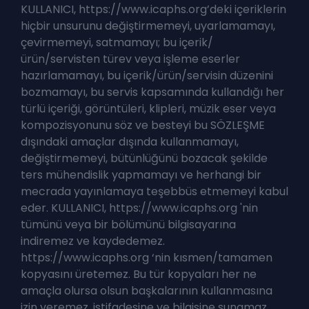
KULLANICI, https://www.icaphs.org’deki içeriklerin
hiçbir unsurunu değiştirmemeyi, uyarlamamayı,
çevirmemeyi, satmamayı; bu içerik/
ürün/servisten türev veya işleme eserler
hazırlamamayı, bu içerik/ürün/servisin düzenini
bozmamayı, bu servis kapsamında kullandığı her
türlü içeriği, görüntüleri, klipleri, müzik eser veya
kompozisyonunu söz ve besteyi bu SÖZLEŞME
dışındaki amaçlar dışında kullanmamayı,
değiştirmemeyi, bütünlüğünü bozacak şekilde
ters mühendislik yapmamayı ve herhangi bir
mecrada yayınlamaya teşebbüs etmemeyi kabul
eder. KULLANICI, https://www.icaphs.org 'nin
tümünü veya bir bölümünü bilgisayarına
indiremez ve kaydedemez.
https://www.icaphs.org ‘nin kısmen/tamamen
kopyasını üretemez. Bu tür kopyaları her ne
amaçla olursa olsun başkalarının kullanmasına
izin veremez, istifadesine ve bilgisine sunamaz.