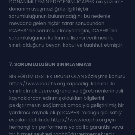
DONANIMI TEMİN EDECEĞİNİ, ICAPHS.'nin yazılım-
donanım uyuşmazlığı ile ilgili hiçbir
sorumluluğunun bulunmadığını, bu nedenle
meydana gelen hiçbir zarar sonucundan
ICAPHS.’nin sorumlu olmayacağını, ICAPHS.'nin
sorumluluğunun kullanma lisansı verilmesi ile
sınırlı olduğunu beyan, kabul ve taahhüt etmiştir.
7. SORUMLULUĞUN SINIRLANMASI
BİR EĞİTİM DESTEK ÜRÜNÜ OLAN Sözleşme konusu
https://www.icaphs.org kapsadığı konular ile
sınırlı olmak üzere öğrenci ve öğretmenlerin asli
kaynaklardan edinmiş oldukları bilgilerini
pekiştirmesini sağlamak amacıyla geliştirilmiş bir
yardımcı kaynak olup; ICAPHS. “olduğu gibi satış”
esasları dahilinde https://www.icaphs.org için
herhangi bir performans ya da ifa garantisi veya
bir hizmet seviyesi taahhüdü vermemektedir.