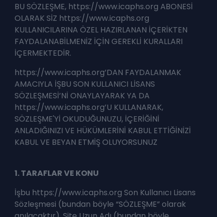
BU SÖZLEŞME, https://www.icaphs.org ABONESİ
OLARAK SİZ https://www.icaphs.org
KULLANICILARINA ÖZEL HAZIRLANAN İÇERİKTEN
FAYDALANABİLMENİZ İÇİN GEREKLİ KURALLARI
İÇERMEKTEDİR.
https://www.icaphs.org’DAN FAYDALANMAK
AMACIYLA İŞBU SON KULLANICI LİSANS
SÖZLEŞMESİ’Nİ ONAYLAYARAK YA DA
https://www.icaphs.org’U KULLANARAK,
SÖZLEŞME'Yİ OKUDUĞUNUZU, İÇERİĞİNİ
ANLADIĞINIZI VE HÜKÜMLERİNİ KABUL ETTİĞİNİZİ
KABUL VE BEYAN ETMİŞ OLUYORSUNUZ
1. TARAFLAR VE KONU
İşbu https://www.icaphs.org Son Kullanıcı Lisans
Sözleşmesi (bundan böyle “SÖZLEŞME” olarak
anılacaktır), Site Uzun Adı (bundan böyle