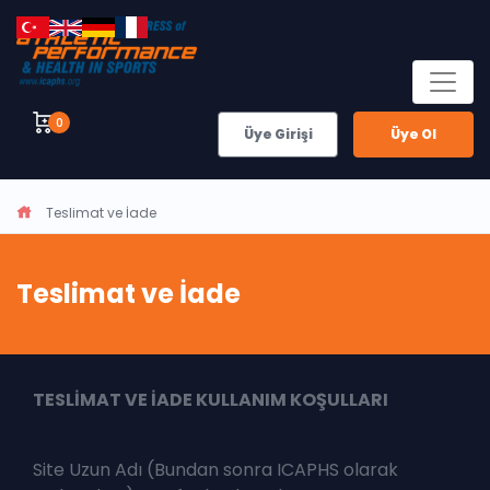
0
Üye Girişi
Üye Ol
Teslimat ve İade
Teslimat ve İade
TESLİMAT VE İADE KULLANIM KOŞULLARI
Site Uzun Adı (Bundan sonra ICAPHS olarak