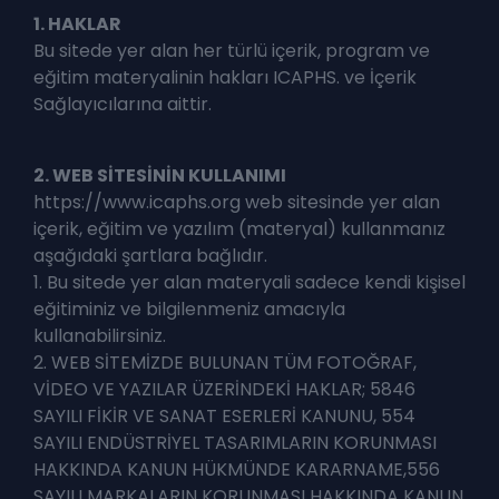
1. HAKLAR
Bu sitede yer alan her türlü içerik, program ve
eğitim materyalinin hakları ICAPHS. ve İçerik
Sağlayıcılarına aittir.
2. WEB SİTESİNİN KULLANIMI
https://www.icaphs.org web sitesinde yer alan
içerik, eğitim ve yazılım (materyal) kullanmanız
aşağıdaki şartlara bağlıdır.
1. Bu sitede yer alan materyali sadece kendi kişisel
eğitiminiz ve bilgilenmeniz amacıyla
kullanabilirsiniz.
2. WEB SİTEMİZDE BULUNAN TÜM FOTOĞRAF,
VİDEO VE YAZILAR ÜZERİNDEKİ HAKLAR; 5846
SAYILI FİKİR VE SANAT ESERLERİ KANUNU, 554
SAYILI ENDÜSTRİYEL TASARIMLARIN KORUNMASI
HAKKINDA KANUN HÜKMÜNDE KARARNAME,556
SAYILI MARKALARIN KORUNMASI HAKKINDA KANUN