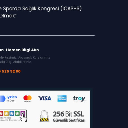
ve Sporda Sağlık Kongresi (ICAPHS)
 Olmak”
ın-Hemen Bilgi Alın
Merkezimizi Arayarak Kurslarımız
da Bilgi Alabilirsiniz..
 526 92 80