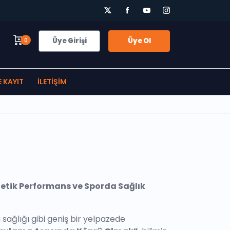
0
Üye Girişi
Üye Ol
E KAYIT
İLETIŞIM
tletik Performans ve Sporda Sağlık
sağlığı gibi geniş bir yelpazede