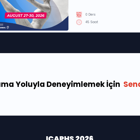
0 Ders
45 Saat
ulama Yoluyla Deneyimlemek İçin
Send
ICAPHS 2026