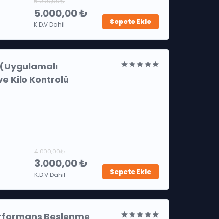
6.000,00₺
5.000,00 ₺
Sepete Ekle
K.D.V Dahil
s (Uygulamalı
e Kilo Kontrolü
4.000,00₺
3.000,00 ₺
Sepete Ekle
K.D.V Dahil
Performans Beslenme