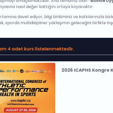
rgu yapmayı amaçlamaktadır. Ana temamız olan
“Bilimle U
ünyasına nasıl değer kattığını ortaya koyacaktır.
rtamına davet ediyor, bilgi birikiminiz ve katkılarınızla biz
, sporda multidisipliner yaklaşımın geleceğini birlikte inş
am 4 adet kurs listelenmektedir.
2026 ICAPHS Kongre K