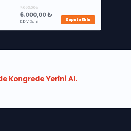
7.000,00₺
6.000,00 ₺
Sepete Ekle
K.D.V Dahil
e Kongrede Yerini Al.