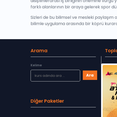
disiplinlerarası iş birliğinin önemine vu
farklı alanlarının bir araya gelerek spor d
Sizleri de bu bilimsel ve mesleki paylaşım o
bilimle uygulama arasında bir köprü kurarak
Arama
Topl
Kelime
Ara
Diğer Paketler