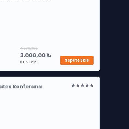
4.000,00₺
3.000,00 ₺
Sepete Ekle
K.D.V Dahil
ilates Konferansı