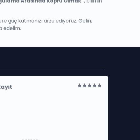
ygulama Arasında Köprü Olmak”
, bilimin
lere güç katmanızı arzu ediyoruz. Gelin,
a edelim.
ayıt